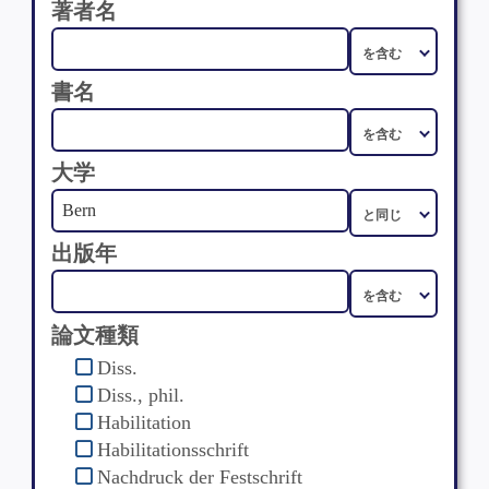
著者名
書名
大学
出版年
論文種類
Diss.
Diss., phil.
Habilitation
Habilitationsschrift
Nachdruck der Festschrift