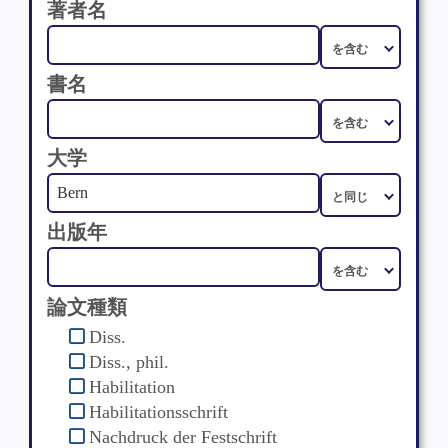
著者名
書名
大学
出版年
論文種類
Diss.
Diss., phil.
Habilitation
Habilitationsschrift
Nachdruck der Festschrift