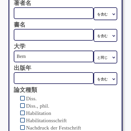
著者名
書名
大学
出版年
論文種類
Diss.
Diss., phil.
Habilitation
Habilitationsschrift
Nachdruck der Festschrift