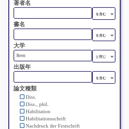
著者名
書名
大学
出版年
論文種類
Diss.
Diss., phil.
Habilitation
Habilitationsschrift
Nachdruck der Festschrift