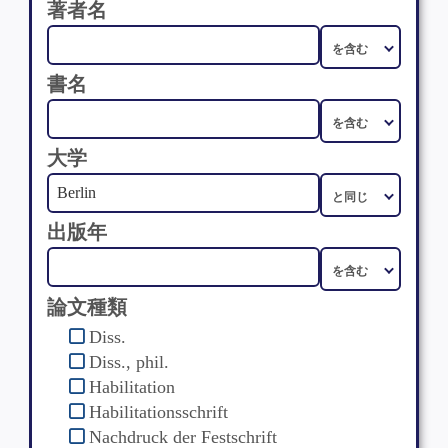
著者名
書名
大学
出版年
論文種類
Diss.
Diss., phil.
Habilitation
Habilitationsschrift
Nachdruck der Festschrift