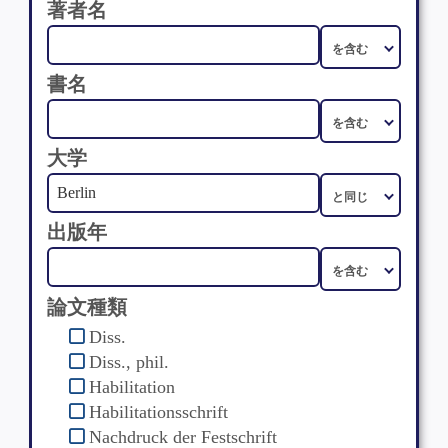
著者名
書名
大学
出版年
論文種類
Diss.
Diss., phil.
Habilitation
Habilitationsschrift
Nachdruck der Festschrift