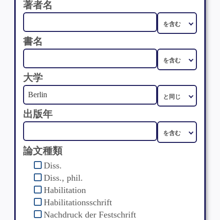
著者名
書名
大学
出版年
論文種類
Diss.
Diss., phil.
Habilitation
Habilitationsschrift
Nachdruck der Festschrift