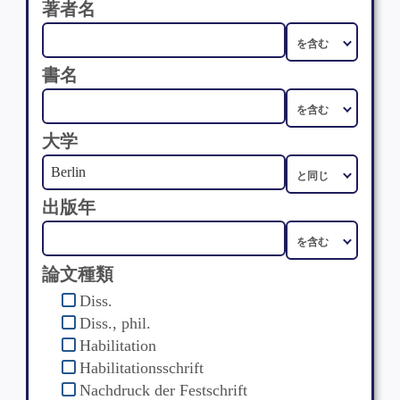
著者名
書名
大学
出版年
論文種類
Diss.
Diss., phil.
Habilitation
Habilitationsschrift
Nachdruck der Festschrift