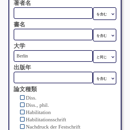
著者名
書名
大学
出版年
論文種類
Diss.
Diss., phil.
Habilitation
Habilitationsschrift
Nachdruck der Festschrift