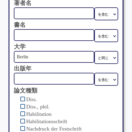
著者名
書名
大学
出版年
論文種類
Diss.
Diss., phil.
Habilitation
Habilitationsschrift
Nachdruck der Festschrift