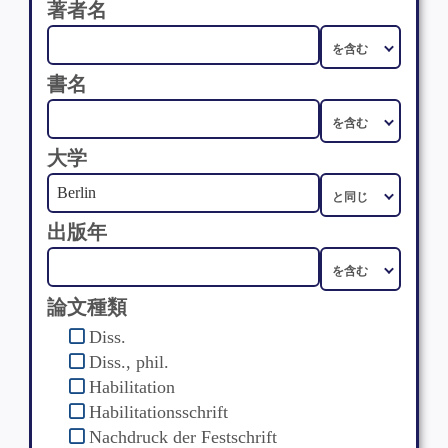
著者名
書名
大学
出版年
論文種類
Diss.
Diss., phil.
Habilitation
Habilitationsschrift
Nachdruck der Festschrift