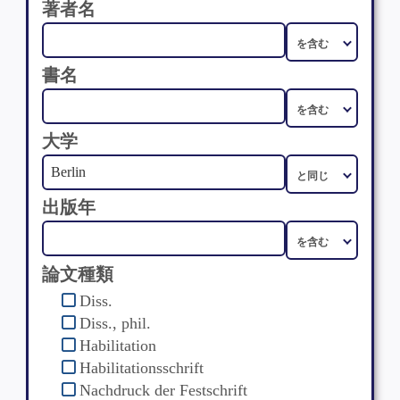
著者名
書名
大学
出版年
論文種類
Diss.
Diss., phil.
Habilitation
Habilitationsschrift
Nachdruck der Festschrift