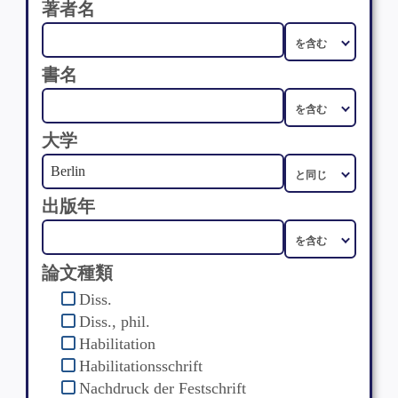
著者名
書名
大学
出版年
論文種類
Diss.
Diss., phil.
Habilitation
Habilitationsschrift
Nachdruck der Festschrift