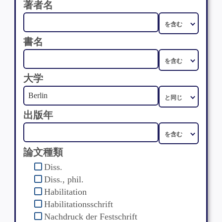
著者名
書名
大学
出版年
論文種類
Diss.
Diss., phil.
Habilitation
Habilitationsschrift
Nachdruck der Festschrift