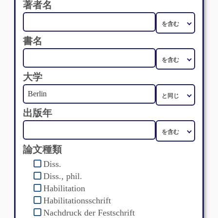
著者名
書名
大学
出版年
論文種類
Diss.
Diss., phil.
Habilitation
Habilitationsschrift
Nachdruck der Festschrift