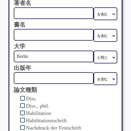
著者名
書名
大学
出版年
論文種類
Diss.
Diss., phil.
Habilitation
Habilitationsschrift
Nachdruck der Festschrift