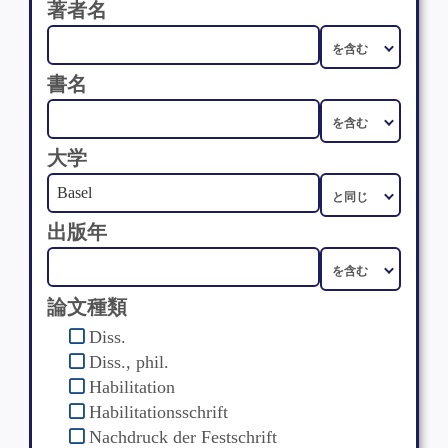
著者名
書名
大学
出版年
論文種類
Diss.
Diss., phil.
Habilitation
Habilitationsschrift
Nachdruck der Festschrift