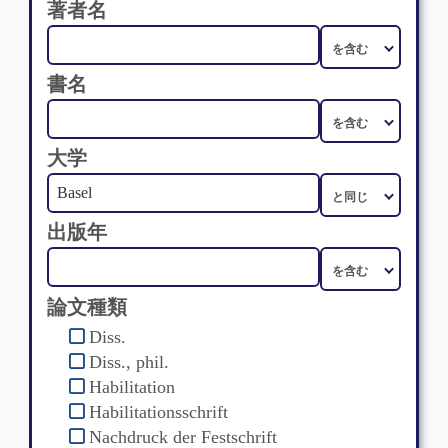
著者名
書名
大学
出版年
論文種類
Diss.
Diss., phil.
Habilitation
Habilitationsschrift
Nachdruck der Festschrift