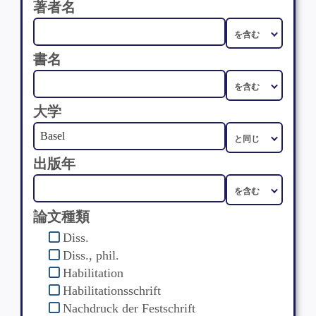
著者名
書名
大学
出版年
論文種類
Diss.
Diss., phil.
Habilitation
Habilitationsschrift
Nachdruck der Festschrift